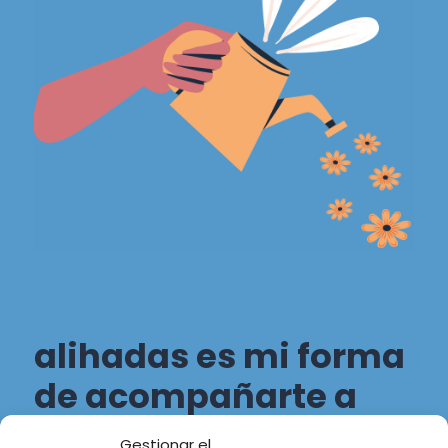
alihadas es mi forma
de acompañarte a
transitar tu propio
Gestionar el